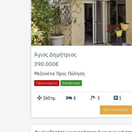
Άγιος Δημήτριος
390.000€
Μεζονέτα
Προς Πώληση
Προτεινόμενο
Επενδυτικά
160τμ.
4
3
1
ΛΕΠΤΟΜΕΡΕΙΕΣ