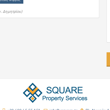
γ. Δημητρίου)