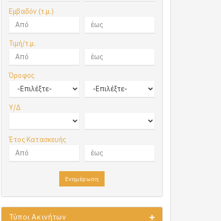
Εμβαδόν (τ.μ.)
Τιμή/τ.μ.
Όροφος
Υ/Δ
Έτος Κατασκευής
Ενημέρωση
Τύποι Ακινήτων