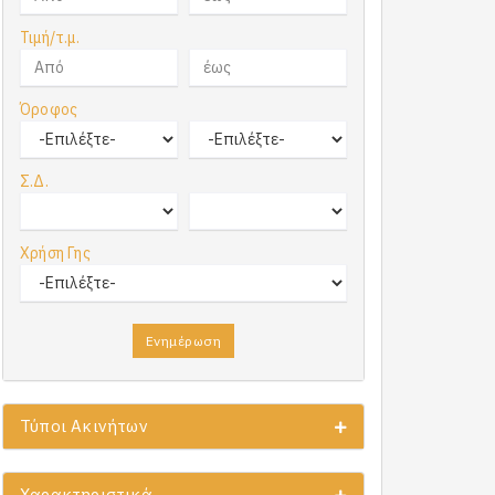
Τιμή/τ.μ.
Όροφος
Σ.Δ.
Χρήση Γης
Ενημέρωση
Τύποι Ακινήτων
Χαρακτηριστικά