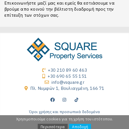
Επικοινωνήστε μαζί μας και εμείς θα εστιάσουμε να
βρούμε απο κοινού την βέλτιστη διαδρομή προς την
επίτευξη των στόχων σας.
+30 210 89 60 463
+30 690 65 55 151
info@vsquare.gr
Πλ. Νυμφών 1, Βουλιαγμένη, 166 71
Όροι χρήσης και προσωπικά δεδομένα
Χρησιμοποιούμε cookies για τη χρήση του ιστότοπου.
Copyright 2026 by VSQUARE Property Services
Περισσότερα
Αποδοχή
Powered by
Fortunet Hellas
|
e-agents technology