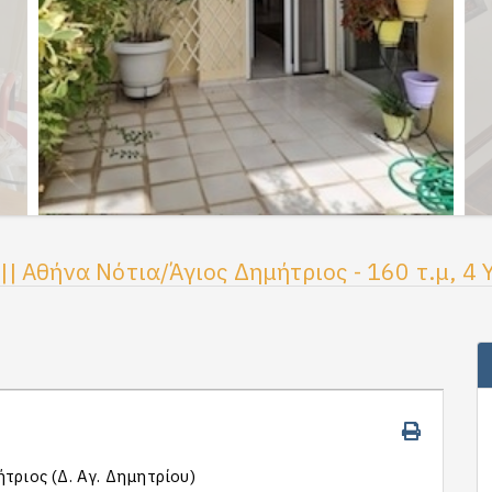
| Αθήνα Νότια/Άγιος Δημήτριος - 160 τ.μ, 4 
τριος (Δ. Αγ. Δημητρίου)