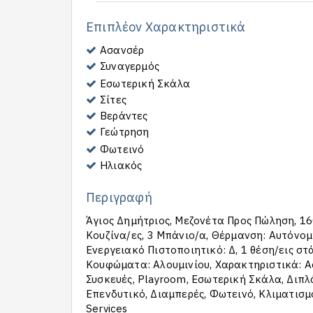
Επιπλέον Χαρακτηριστικά
Ασανσέρ
Συναγερμός
Εσωτερική Σκάλα
Σίτες
Βεράντες
Γεώτρηση
Φωτεινό
Ηλιακός
Περιγραφή
Άγιος Δημήτριος, Μεζονέτα Προς Πώληση, 160
Κουζίνα/ες, 3 Μπάνιο/α, Θέρμανση: Αυτόνομ
Ενεργειακό Πιστοποιητικό: Δ, 1 θέση/εις σ
Kουφώματα: Αλουμινίου, Χαρακτηριστικά: Α
Συσκευές, Playroom, Εσωτερική Σκάλα, Διπλά
Επενδυτικό, Διαμπερές, Φωτεινό, Κλιματισμ
Services