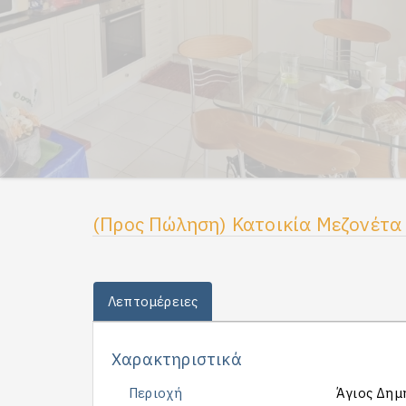
(Προς Πώληση) Κατοικία Μεζονέτα |
Λεπτομέρειες
Χαρακτηριστικά
Περιοχή
Άγιος Δημή