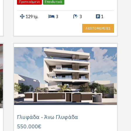
Προτεινόμενο
Επενδυτικά
129τμ.
3
3
1
ΛΕΠΤΟΜΕΡΕΙΕΣ
Γλυφάδα - Άνω Γλυφάδα
550.000€