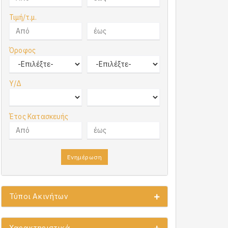
Τιμή/τ.μ.
Όροφος
Υ/Δ
Έτος Κατασκευής
Ενημέρωση
Τύποι Ακινήτων
Χαρακτηριστικά