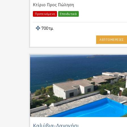
Κτίριο
Προς Πώληση
Προτεινόμενο
Επενδυτικά
700τμ.
ΛΕΠΤΟΜΕΡΕΙΕΣ
Καλύβια-Λαγονήσι