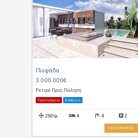
Γλυφάδα
3.000.000€
Ρετιρέ
Προς Πώληση
Προτεινόμενο
Νεόδμητο
250τμ.
4
4
2
ΛΕΠΤΟΜΕΡΕΙΕΣ