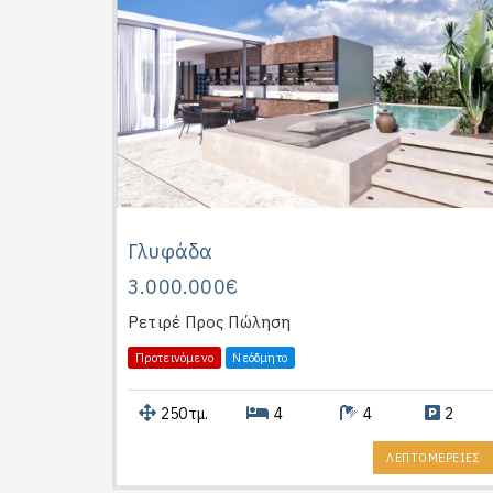
Γλυφάδα
3.000.000€
Ρετιρέ
Προς Πώληση
Προτεινόμενο
Νεόδμητο
250τμ.
4
4
2
ΛΕΠΤΟΜΕΡΕΙΕΣ