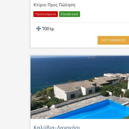
Κτίριο
Προς Πώληση
Προτεινόμενο
Επενδυτικά
700τμ.
ΛΕΠΤΟΜΕΡΕΙΕΣ
Καλύβια-Λαγονήσι