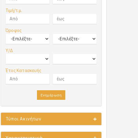
Τιμή/τ.μ.
Όροφος
Υ/Δ
Έτος Κατασκευής
Ενημέρωση
Τύποι Ακινήτων
Χαρακτηριστικά