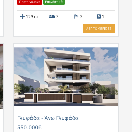
Προτεινόμενο
Επενδυτικά
129τμ.
3
3
1
ΛΕΠΤΟΜΕΡΕΙΕΣ
Γλυφάδα - Άνω Γλυφάδα
550.000€