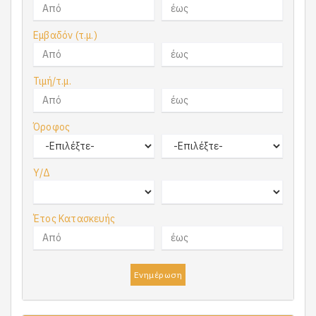
Εμβαδόν (τ.μ.)
Τιμή/τ.μ.
Όροφος
Υ/Δ
Έτος Κατασκευής
Ενημέρωση