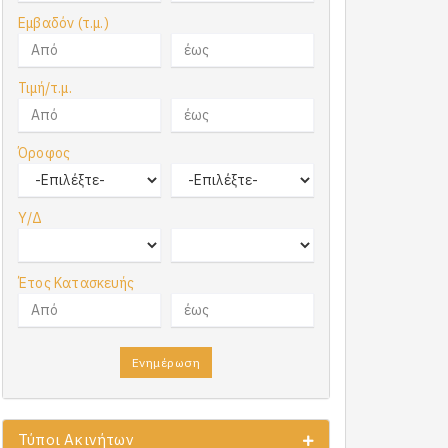
Εμβαδόν (τ.μ.)
Τιμή/τ.μ.
Όροφος
Υ/Δ
Έτος Κατασκευής
Ενημέρωση
Τύποι Ακινήτων