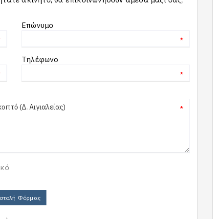
Επώνυμο
*
*
Τηλέφωνο
*
*
*
ικό
στολή Φόρμας