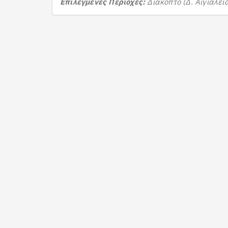
Επιλεγμένες Περιοχές:
Διακοπτό (Δ. Αιγιαλεί