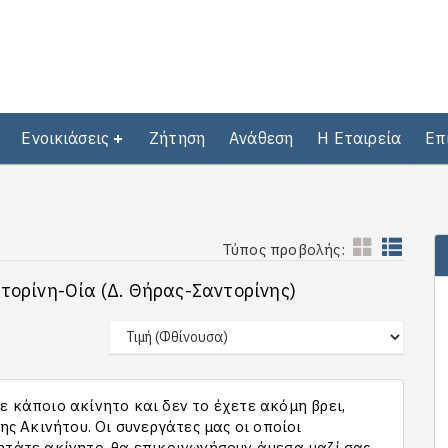
Ενοικιάσεις
Ζήτηση
Ανάθεση
Η Εταιρεία
Επ
Τύπος προβολής:
ντορίνη-Οία (Δ. Θήρας-Σαντορίνης)
 κάποιο ακίνητο και δεν το έχετε ακόμη βρει,
 Ακινήτου. Οι συνεργάτες μας οι οποίοι
ητάτε ακίνητο, θα επικοινωνήσουν άμεσα μαζί σας,