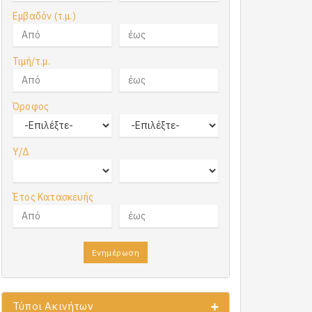
Εμβαδόν (τ.μ.)
Τιμή/τ.μ.
Όροφος
Υ/Δ
Έτος Κατασκευής
Ενημέρωση
Τύποι Ακινήτων