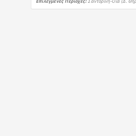
Επιλεγμένες Περιοχές:
Σαντορίνη-Οία (Δ. Θή