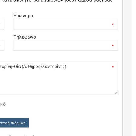
Επώνυμο
*
*
Τηλέφωνο
*
*
*
ικό
στολή Φόρμας