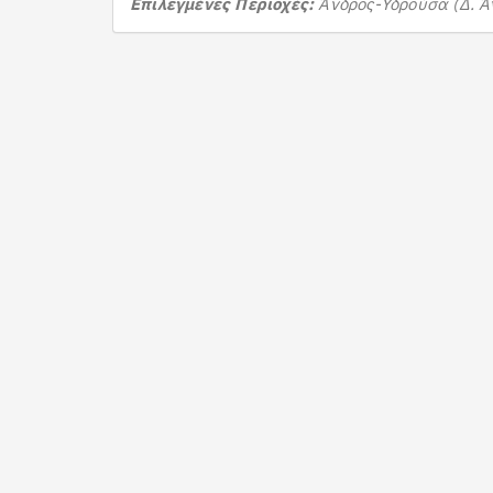
Επιλεγμένες Περιοχές:
Άνδρος-Υδρούσα (Δ. Ά