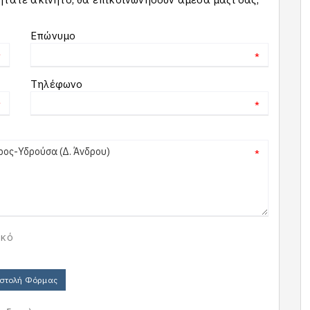
Επώνυμο
*
*
Τηλέφωνο
*
*
*
ικό
στολή Φόρμας