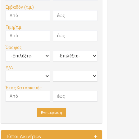
Εμβαδόν (τ.μ.)
Τιμή/τ.μ.
Όροφος
Υ/Δ
Έτος Κατασκευής
Ενημέρωση
Τύποι Ακινήτων