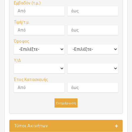
Εμβαδόν (τ.μ.)
Τιμή/τ.μ.
Όροφος
Υ/Δ
Έτος Κατασκευής
Ενημέρωση
Τύποι Ακινήτων