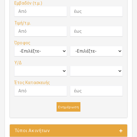
Εμβαδόν (τ.μ.)
Τιμή/τ.μ.
Όροφος
Υ/Δ
Έτος Κατασκευής
Ενημέρωση
Τύποι Ακινήτων