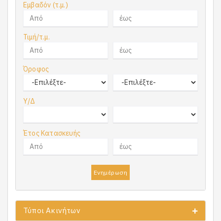
Εμβαδόν (τ.μ.)
Τιμή/τ.μ.
Όροφος
Υ/Δ
Έτος Κατασκευής
Ενημέρωση
Τύποι Ακινήτων