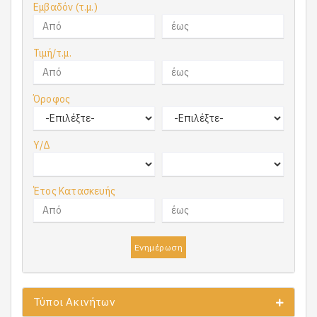
Εμβαδόν (τ.μ.)
Τιμή/τ.μ.
Όροφος
Υ/Δ
Έτος Κατασκευής
Ενημέρωση
Τύποι Ακινήτων