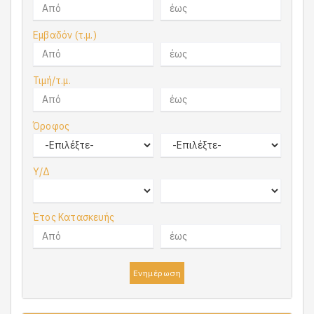
Εμβαδόν (τ.μ.)
Τιμή/τ.μ.
Όροφος
Υ/Δ
Έτος Κατασκευής
Ενημέρωση