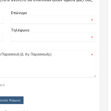
Επώνυμο
*
*
Τηλέφωνο
*
*
*
ικό
στολή Φόρμας