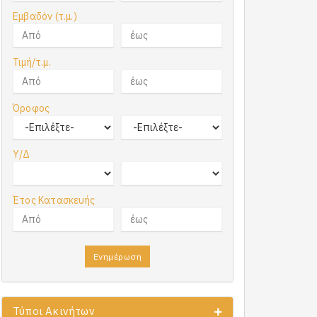
Εμβαδόν (τ.μ.)
Τιμή/τ.μ.
Όροφος
Υ/Δ
Έτος Κατασκευής
Ενημέρωση
Τύποι Ακινήτων