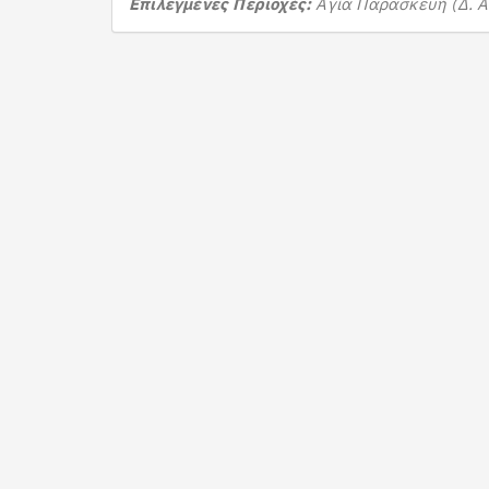
Επιλεγμένες Περιοχές:
Αγία Παρασκευή (Δ. 