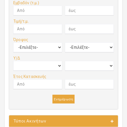
Εμβαδόν (τ.μ.)
Τιμή/τ.μ.
Όροφος
Υ/Δ
Έτος Κατασκευής
Ενημέρωση
Τύποι Ακινήτων