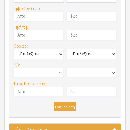
Εμβαδόν (τ.μ.)
Τιμή/τ.μ.
Όροφος
Υ/Δ
Έτος Κατασκευής
Ενημέρωση
Τύποι Ακινήτων