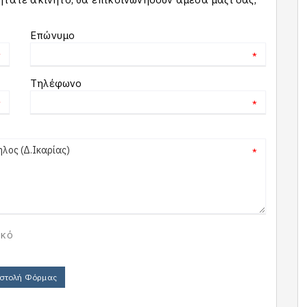
Επώνυμο
*
*
Τηλέφωνο
*
*
*
ικό
στολή Φόρμας