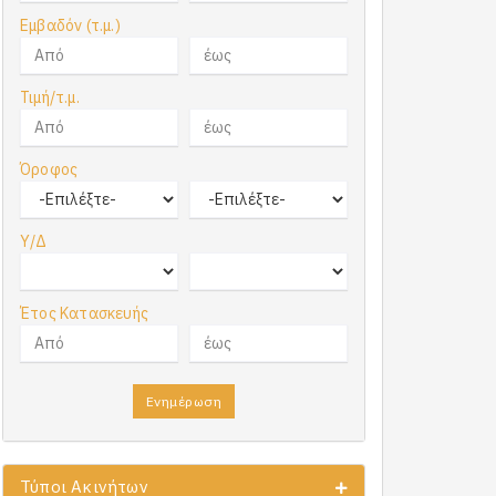
Εμβαδόν (τ.μ.)
Τιμή/τ.μ.
Όροφος
Υ/Δ
Έτος Κατασκευής
Ενημέρωση
Τύποι Ακινήτων