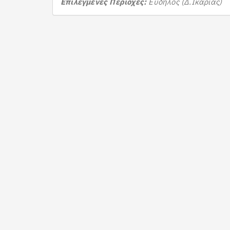
Επιλεγμένες Περιοχές:
Εύδηλος (Δ.Ικαρίας)