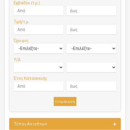
Εμβαδόν (τ.μ.)
Τιμή/τ.μ.
Όροφος
Υ/Δ
Έτος Κατασκευής
Ενημέρωση
Τύποι Ακινήτων