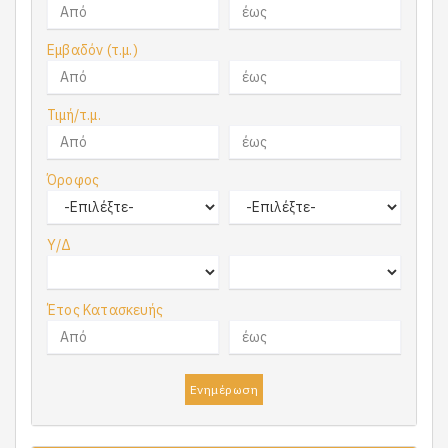
Εμβαδόν (τ.μ.)
Τιμή/τ.μ.
Όροφος
Υ/Δ
Έτος Κατασκευής
Ενημέρωση