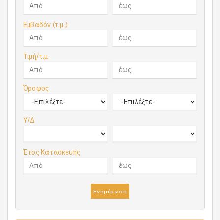
Εμβαδόν (τ.μ.)
Τιμή/τ.μ.
Όροφος
Υ/Δ
Έτος Κατασκευής
Ενημέρωση