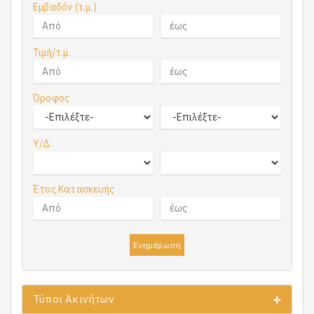
Εμβαδόν (τ.μ.)
Τιμή/τ.μ.
Όροφος
Υ/Δ
Έτος Κατασκευής
Ενημέρωση
Τύποι Ακινήτων