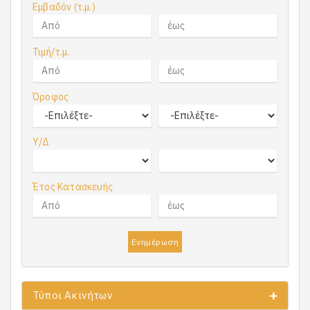
Εμβαδόν (τ.μ.)
Τιμή/τ.μ.
Όροφος
Υ/Δ
Έτος Κατασκευής
Ενημέρωση
Τύποι Ακινήτων