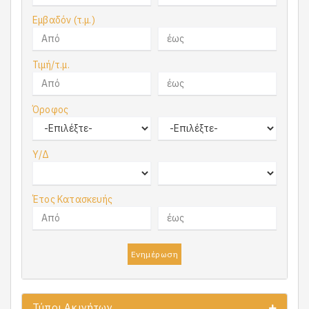
Εμβαδόν (τ.μ.)
Τιμή/τ.μ.
Όροφος
Υ/Δ
Έτος Κατασκευής
Ενημέρωση
Τύποι Ακινήτων