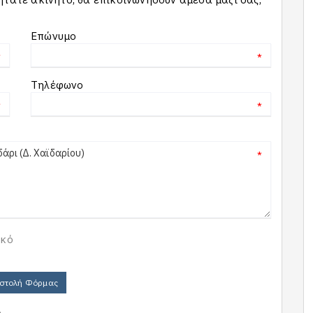
Επώνυμο
*
*
Τηλέφωνο
*
*
*
ικό
στολή Φόρμας