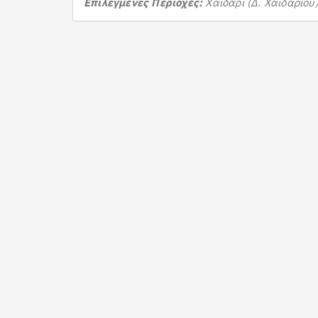
Επιλεγμένες Περιοχές:
Χαϊδάρι (Δ. Χαϊδαρίου