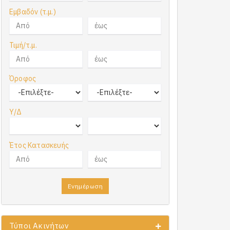
Εμβαδόν (τ.μ.)
Τιμή/τ.μ.
Όροφος
Υ/Δ
Έτος Κατασκευής
Ενημέρωση
Τύποι Ακινήτων