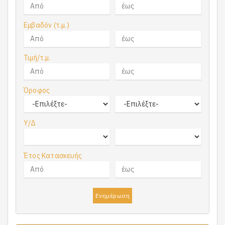
Εμβαδόν (τ.μ.)
Τιμή/τ.μ.
Όροφος
Υ/Δ
Έτος Κατασκευής
Ενημέρωση