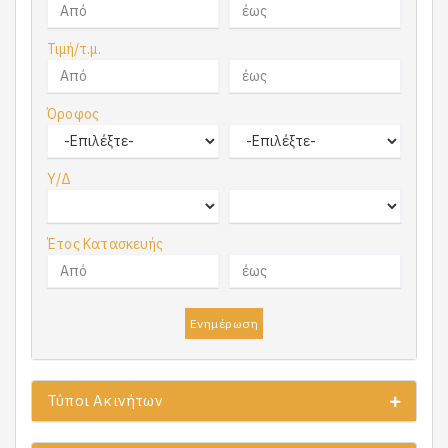
Τιμή/τ.μ.
Όροφος
Υ/Δ
Έτος Κατασκευής
Ενημέρωση
Τύποι Ακινήτων