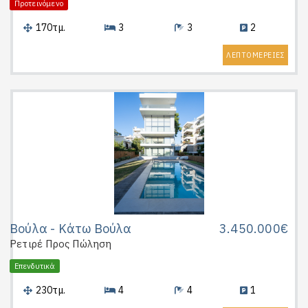
Προτεινόμενο
170τμ.
3
3
2
ΛΕΠΤΟΜΕΡΕΙΕΣ
Βούλα - Κάτω Βούλα
3.450.000€
Ρετιρέ
Προς Πώληση
Επενδυτικά
230τμ.
4
4
1