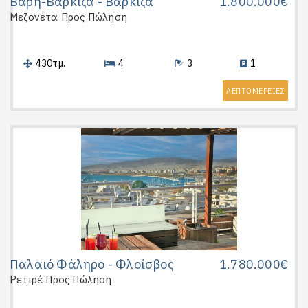
Βάρη-Βάρκιζα - Βάρκιζα
1.800.000€
Μεζονέτα
Προς Πώληση
430τμ.
4
3
1
ΛΕΠΤΟΜΕΡΕΙΕΣ
Παλαιό Φάληρο - Φλοίσβος
1.780.000€
Ρετιρέ
Προς Πώληση